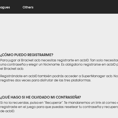
eagues
Others
¿CÓMO PUEDO REGISTRARME?
Para jugar al Bracket acb necesitas registrarte en acbID. Tan solo necesita
una contraseña y elegir un Nickname. Es obligatorio registrarse en acbID 
el Bracket acb.
Registrándote en acbID también podrás acceder a SuperManager acb. No 
registres dos veces para disfrutar de las tres plataformas.
¿QUÉ HAGO SI HE OLVIDADO MI CONTRASEÑA?
Si no la recuerdas, pulsa en “Recuperar”. Te mandaremos un link al correo 
registraste en el juego para que puedas resetear tu contraseña y recupera
de acbID.