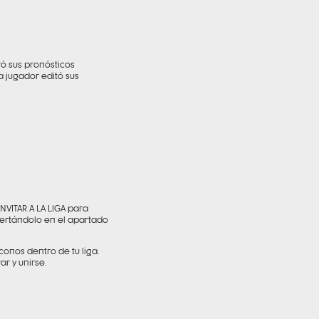
ró sus pronósticos
a jugador editó sus
NVITAR A LA LIGA para
nsertándolo en el apartado
conos dentro de tu liga.
ar y unirse.