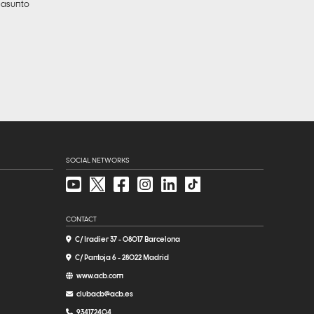
 asunto
SOCIAL NETWORKS
CONTACT
C/ Iradier 37 - 08017 Barcelona
C/ Pantoja 6 - 28022 Madrid
www.acb.com
clubacb@acb.es
934172404