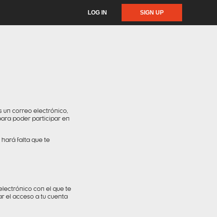
LOG IN
SIGN UP
s un correo electrónico,
para poder participar en
hará falta que te
electrónico con el que te
r el acceso a tu cuenta