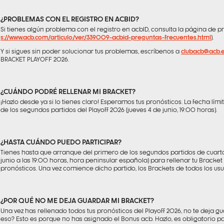
¿PROBLEMAS CON EL REGISTRO EN ACBID?
Si tienes algún problema con el registro en acbID, consulta la página de p
s://www.acb.com/articulo/ver/339009-acbid-preguntas-frecuentes.html
).
Y si sigues sin poder solucionar tus problemas, escríbenos a
clubacb@acb.
BRACKET PLAYOFF 2026.
¿CUÁNDO PODRÉ RELLENAR MI BRACKET?
¡Hazlo desde ya si lo tienes claro! Esperamos tus pronósticos. La fecha límit
de los segundos partidos del Playoff 2026 (jueves 4 de junio, 19:00 horas).
¿HASTA CUÁNDO PUEDO PARTICIPAR?
Tienes hasta que arranque del primero de los segundos partidos de cuartos
junio a las 19:00 horas, hora peninsular española) para rellenar tu Bracket
pronósticos. Una vez comience dicho partido, los Brackets de todos los usua
¿POR QUÉ NO ME DEJA GUARDAR MI BRACKET?
Una vez has rellenado todos tus pronósticos del Playoff 2026, no te deja gu
eso? Esto es porque no has asignado el Bonus acb. Hazlo, es obligatorio 