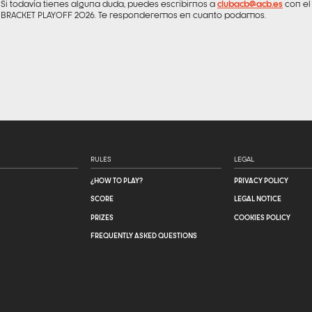
Si todavía tienes alguna duda, puedes escribirnos a
clubacb@acb.es
con el
BRACKET PLAYOFF 2026. Te responderemos en cuanto podamos.
RULES
LEGAL
¿HOW TO PLAY?
PRIVACY POLICY
SCORE
LEGAL NOTICE
PRIZES
COOKIES POLICY
FREQUENTLY ASKED QUESTIONS